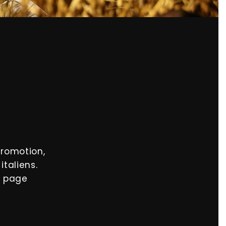
promotion,
italiens.
, page