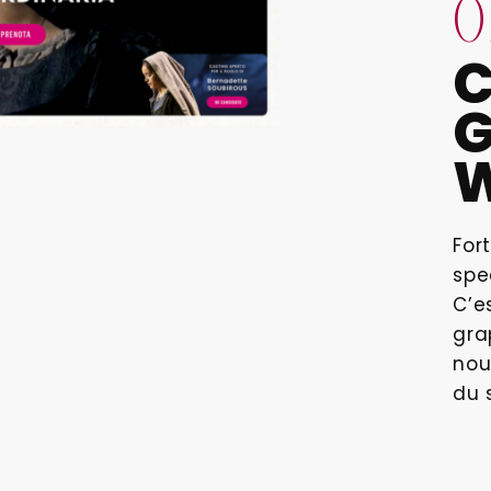
0
For
spe
C’e
gra
nou
du s