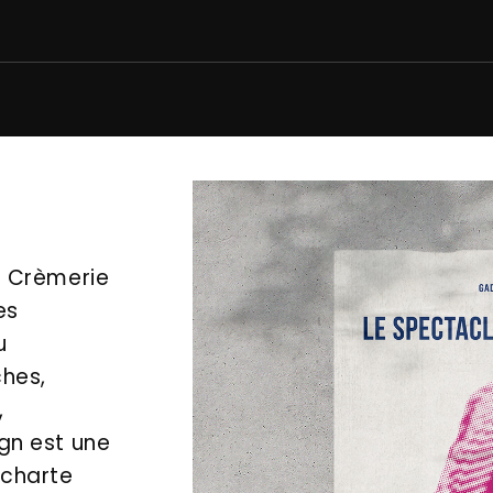
a Crèmerie
es
u
ches,
,
gn est une
 charte