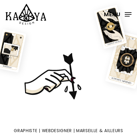
Skip
to
MENU
Clos
main
Menu
content
GRAPHISTE | WEBDESIGNER | MARSEILLE & AILLEURS