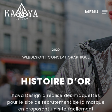
Skip
to
MENU
Clos
main
Menu
content
2020
WEBDESIGN | CONCEPT GRAPHIQUE
HISTOIRE D’OR
Kaya Design a réalisé des maquettes
pour le site de recrutement de la marque
en proposant un site facilement