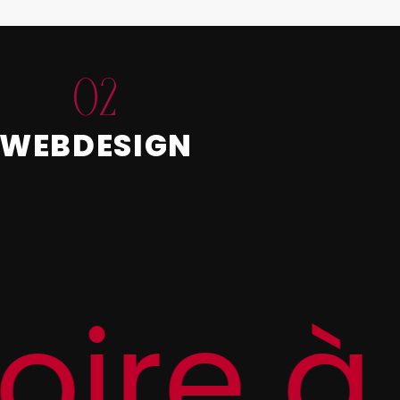
02
WEBDESIGN
ire à 