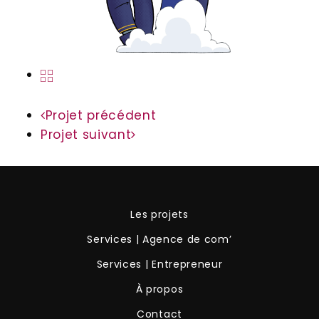
Projet précédent
Projet suivant
Les projets
Services | Agence de com’
Services | Entrepreneur
À propos
Contact