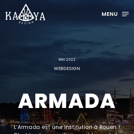
Skip
to
MENU
Clos
main
Menu
content
MAI 2022
WEBDESIGN
ARMADA
L’Armada est une institution à Rouen !